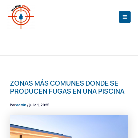
Ir
al
contenido
MAI
ME
Inicio
Información
Zonas más comunes donde se producen fugas en una
piscina
ZONAS MÁS COMUNES DONDE SE
PRODUCEN FUGAS EN UNA PISCINA
Por
admin
/
julio 1, 2025