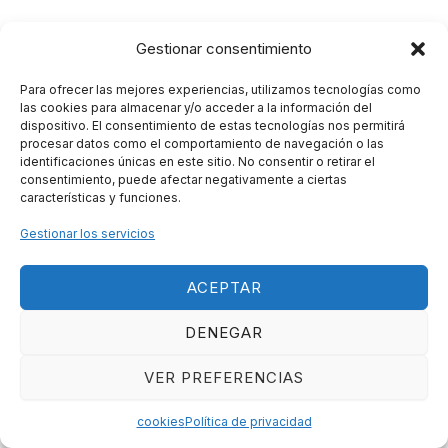
Gestionar consentimiento
Para ofrecer las mejores experiencias, utilizamos tecnologías como
las cookies para almacenar y/o acceder a la información del
dispositivo. El consentimiento de estas tecnologías nos permitirá
procesar datos como el comportamiento de navegación o las
identificaciones únicas en este sitio. No consentir o retirar el
consentimiento, puede afectar negativamente a ciertas
características y funciones.
Gestionar los servicios
Política de privacidad
ACEPTAR
Aviso legal
cookies
DENEGAR
VER PREFERENCIAS
© 2026 No más fugas - Diseñado por Arantxa Abad - Web
dirigida por
The Squads
cookies
Política de privacidad